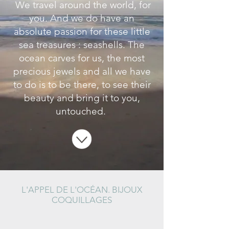
We travel around the world, for
you. And we do have an
absolute passion for these little
sea treasures : seashells. The
ocean carves for us, the most
precious jewels and all we have
to do is to be there, to see their
beauty and bring it to you,
untouched.
L'APPEL DE L'OCÉAN.
BIJOUX
COQUILLAGES