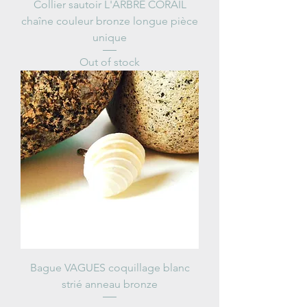
Collier sautoir L'ARBRE CORAIL
chaîne couleur bronze longue pièce
unique
Out of stock
Bague VAGUES coquillage blanc
strié anneau bronze