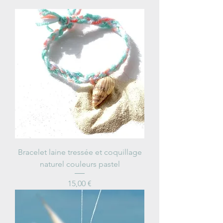
Bracelet laine tressée et coquillage
naturel couleurs pastel
Price
15,00 €