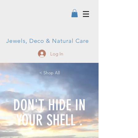
Jewels, Deco & Natural Care
Log In
< Shop All
DON'T HIDE IN
YOUR SHELL .