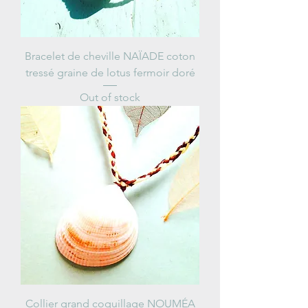
Bracelet de cheville NAÏADE coton
tressé graine de lotus fermoir doré
Out of stock
Collier grand coquillage NOUMÉA