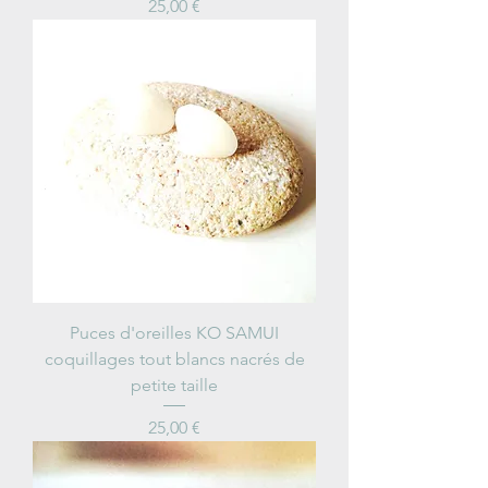
Price
25,00 €
Puces d'oreilles KO SAMUI
coquillages tout blancs nacrés de
petite taille
Price
25,00 €