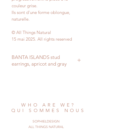
couleur grise.
Ils sont d'une forme oblongue,
naturelle.
© All Things Natural
15 mai 2025. All rights reserved
BANTA ISLANDS stud
earrings, apricot and gray
These are my "Banta" shell
earrings.
They were made with two similar
pink shells,
but they are different, one is
WHO ARE WE?
smaller
QUI SOMMES NOUS
than the other.
One also has a little "bite" on the
SOPHIELDESIGN
top.
ALL THINGS NATURAL