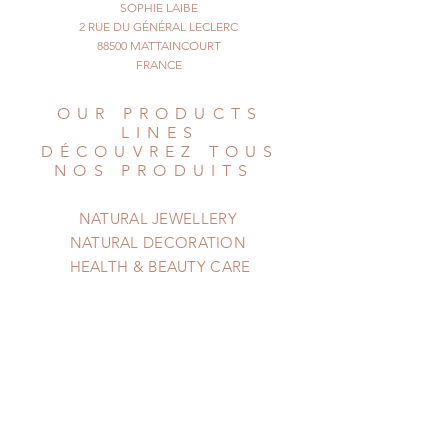
They are entirely natural, not
SOPHIE LAIBE
2 RUE DU GÉNÉRAL LECLERC
treated, and pastel
88500 MATTAINCOURT
colored, which gives way to grey
FRANCE
gradually.
There are miniature fine lines and
OUR PRODUCTS
they have
LINES
an oblong shape.
DÉCOUVREZ TOUS
© All Things Natural
NOS PRODUITS
May 15, 2025. All rights reserved
NATURAL JEWELLERY
NATURAL DECORATION
HEALTH & BEAUTY CARE
HELP
AIDE
Shipping & Returns
Privacy Policy