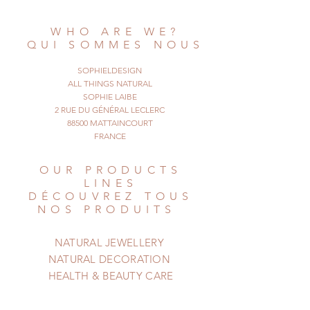
and adjustable.
The look is discrete and adorable.
WHO ARE WE?
Nature is a jewel, wear it !!
QUI SOMMES NOUS
© All Things Natural
SOPHIELDESIGN
January 2017. All rights reserved
ALL THINGS NATURAL
SOPHIE LAIBE
2 RUE DU GÉNÉRAL LECLERC
88500 MATTAINCOURT
FRANCE
OUR PRODUCTS
LINES
DÉCOUVREZ TOUS
NOS PRODUITS
NATURAL JEWELLERY
NATURAL DECORATION
HEALTH & BEAUTY CARE