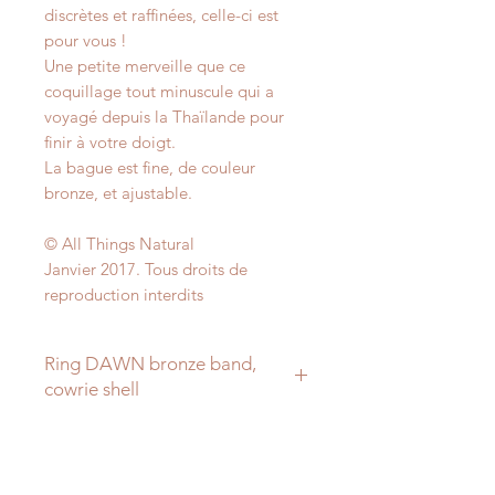
discrètes et raffinées, celle-ci est
pour vous !
Une petite merveille que ce
coquillage tout minuscule qui a
voyagé depuis la Thaïlande pour
finir à votre doigt.
La bague est fine, de couleur
bronze, et ajustable.
© All Things Natural
Janvier 2017. Tous droits de
reproduction interdits
Ring DAWN bronze band,
cowrie shell
A very miniature cowrie shell, set on
a beautiful
fine ring, which is bronze colored