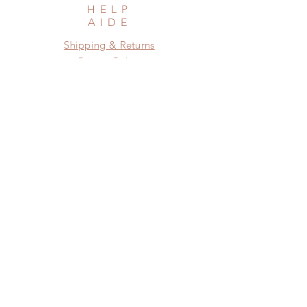
HELP
AIDE
Shipping & Returns
Privacy Policy
Newsletter
Subscribe Now