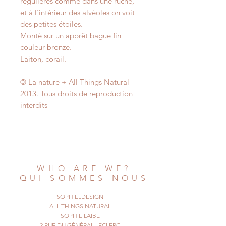
régulières comme dans une ruche,
et à l'intérieur des alvéoles on voit
des petites étoiles.
Monté sur un apprêt bague fin
couleur bronze.
Laiton, corail.
© La nature + All Things Natural
2013. Tous droits de reproduction
interdits
WHO ARE WE?
QUI SOMMES NOUS
SOPHIELDESIGN
ALL THINGS NATURAL
SOPHIE LAIBE
2 RUE DU GÉNÉRAL LECLERC