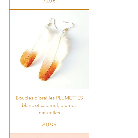
Price
7,00 €
Boucles d'oreilles PLUMETTES
blanc et caramel, plumes
naturelles
Price
30,00 €