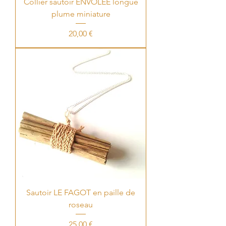
Collier sautoir ENVOLÉE longue
plume miniature
Price
20,00 €
Sautoir LE FAGOT en paille de
roseau
Price
25,00 €