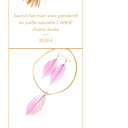
Sautoir fait main avec pendentif
en paille naturelle L'ANGE
chaîne dorée
Price
20,00 €