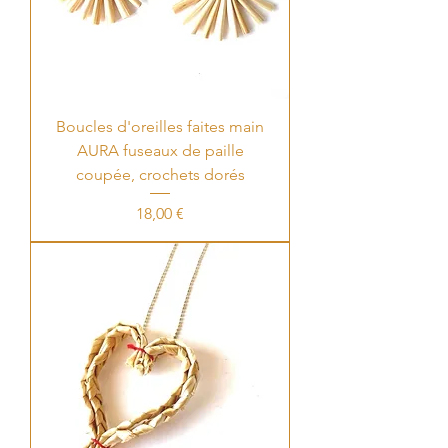
Boucles d'oreilles faites main
AURA fuseaux de paille
coupée, crochets dorés
Price
18,00 €