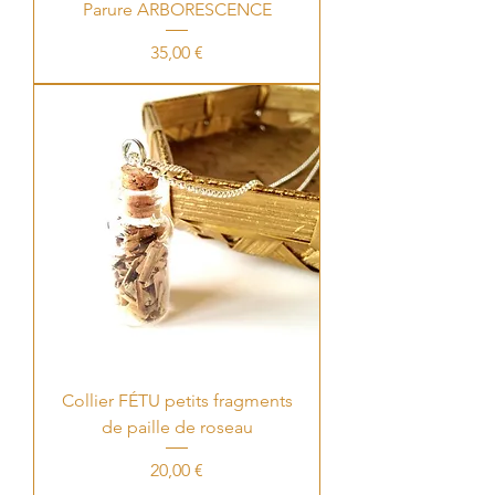
Parure ARBORESCENCE
Price
35,00 €
Collier FÉTU petits fragments
de paille de roseau
Price
20,00 €