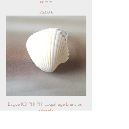
coloré
Price
25,00 €
Bague KO PHI PHI coquillage blanc pur,
triangle
Out of stock