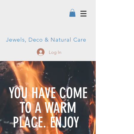
Jewels, Deco & Natural Care
Log In
YOU HAVE COME
TO A WARM
PLACE. ENJOY