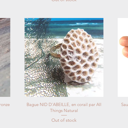
ronze
Bague NID D'ABEILLE, en corail par All
Sau
Things Natural
Out of stock