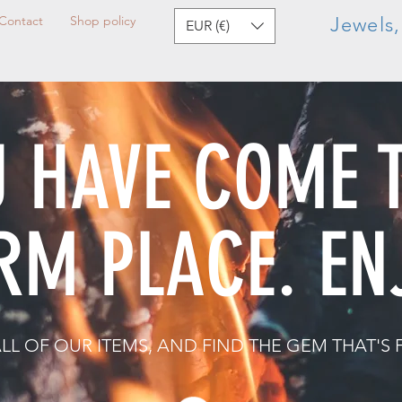
Contact
Shop policy
Jewels
EUR (€)
 HAVE COME 
RM PLACE. EN
L OF OUR ITEMS, AND FIND THE GEM THAT'S 