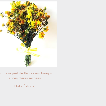
tit bouquet de fleurs des champs
jaunes, fleurs séchées
Out of stock