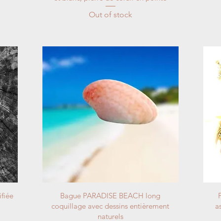
Out of stock
ifiée
Bague PARADISE BEACH long
coquillage avec dessins entièrement
a
naturels