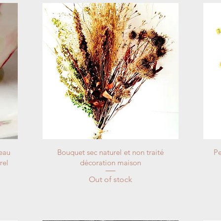
eau
Bouquet sec naturel et non traité
Pe
rel
décoration maison
Out of stock