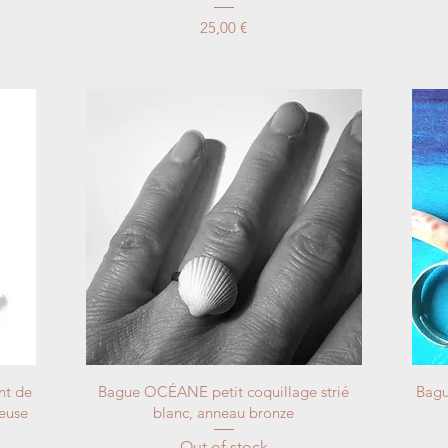
Price
25,00 €
t de
Bague OCÉANE petit coquillage strié
Bagu
ieuse
blanc, anneau bronze
Out of stock