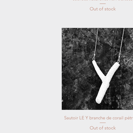
Out of stock
Sautoir LE Y branche de corail pétr
Out of stock