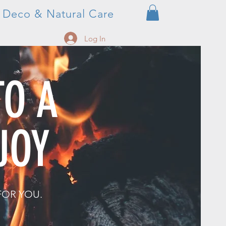
, Deco & Natural Care
Log In
TO A
JOY
FOR YOU.