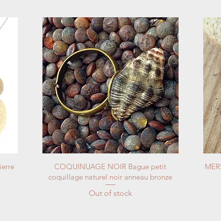
erre
COQUINUAGE NOIR Bague petit
MERS
coquillage naturel noir anneau bronze
Out of stock