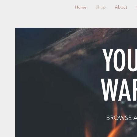
Home
Shop
About
YOU
WA
BROWSE AL