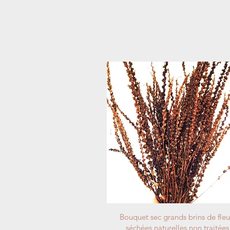
Bouquet sec grands brins de fleu
séchées naturelles non traitées