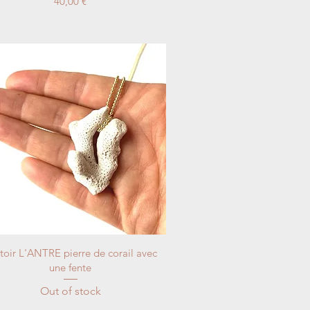
Price
40,00 €
toir L'ANTRE pierre de corail avec
une fente
Out of stock