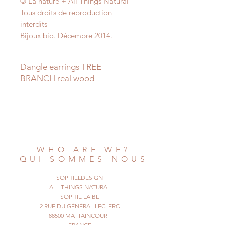
© La nature + All Things Natural
Tous droits de reproduction
interdits
Bijoux bio. Décembre 2014.
Dangle earrings TREE
BRANCH real wood
Come closer to nature ...
Wear wooden jewels !
These are little round pieces of
wood
that I've made into earrings.
WHO ARE WE?
The slices are 3cm wide, and 0.5 cm
QUI SOMMES NOUS
high.
(1,1 and 0.19 inches)
SOPHIELDESIGN
They are light wood and have some
ALL THINGS NATURAL
bark
SOPHIE LAIBE
2 RUE DU GÉNÉRAL LECLERC
on the side.
88500 MATTAINCOURT
Be a real bird ... one who loves