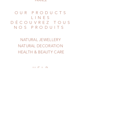
FRANCE
branches !
© All Things Natural
OUR PRODUCTS
2014. All rights reserved
LINES
DÉCOUVREZ TOUS
NOS PRODUITS
NATURAL JEWELLERY
NATURAL DECORATION
HEALTH & BEAUTY CARE
HELP
AIDE
Shipping & Returns
Privacy Policy
Newsletter