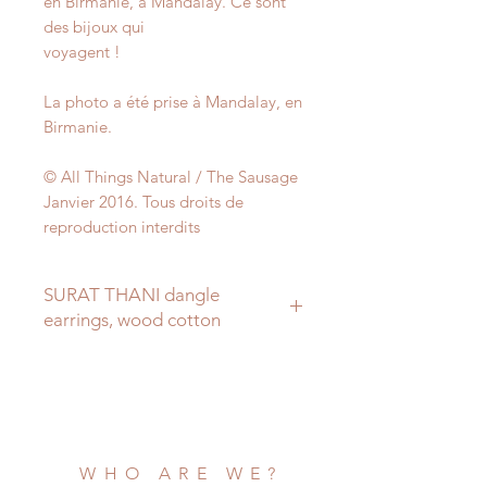
en Birmanie, à Mandalay. Ce sont
des bijoux qui
voyagent !
La photo a été prise à Mandalay, en
Birmanie.
© All Things Natural / The Sausage
Janvier 2016. Tous droits de
reproduction interdits
SURAT THANI dangle
earrings, wood cotton
Dangle earrings that represent one
of the traditions of
Thailand, weaving.
They are diamonds of wood, with
very colorful
WHO ARE WE?
threads, here orange, blue, fuchsia