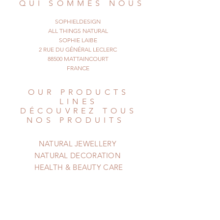
QUI SOMMES NOUS
pink, yellow.
The photo was taken in Myanmar,
SOPHIELDESIGN
by myself.
ALL THINGS NATURAL
© All Things Natural - The Sausage
SOPHIE LAIBE
2 RUE DU GÉNÉRAL LECLERC
Jewels
88500 MATTAINCOURT
January 2016. All rights reserved
FRANCE
OUR PRODUCTS
LINES
DÉCOUVREZ TOUS
NOS PRODUITS
NATURAL JEWELLERY
NATURAL DECORATION
HEALTH & BEAUTY CARE
HELP
AIDE