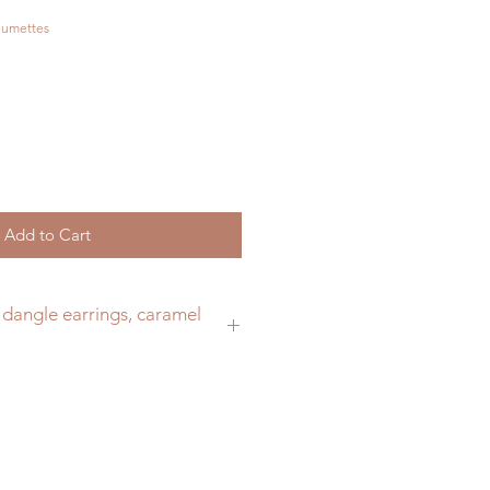
plumettes
Add to Cart
dangle earrings, caramel
nd brown feathers,
ural.
wn, golden.
look at.