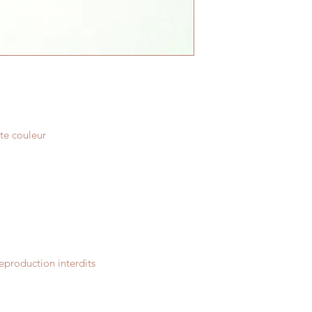
Put on your wings, an
© All Things Natura
September 2015. All
nte couleur
,
eproduction interdits