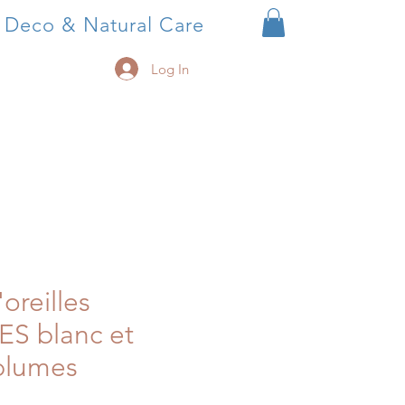
, Deco & Natural Care
Log In
oreilles
S blanc et
plumes