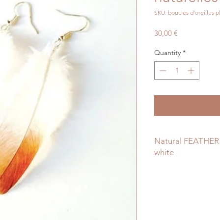
SKU: boucles d'oreilles 
Price
30,00 €
Quantity
*
Natural FEATHER 
white
Very pretty white a
that are entirely nat
The tip is light bro
I love them !!
They're a dream to 