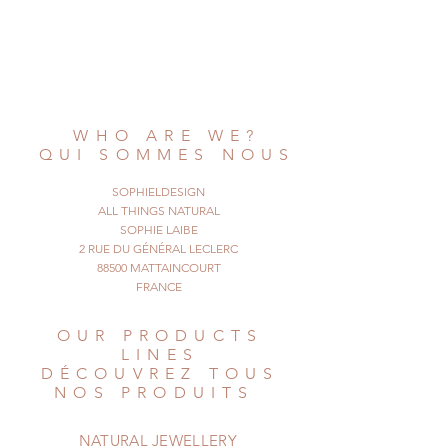
These are simple shell earrings,
entirely vegetable and organic.
Wearing them gives you an ethnic
and simple style, close to nature.
Be a natural girl !
WHO ARE WE?
© All Things Natural
QUI SOMMES NOUS
December 2014. All rights reserved
SOPHIELDESIGN
ALL THINGS NATURAL
SOPHIE LAIBE
2 RUE DU GÉNÉRAL LECLERC
88500 MATTAINCOURT
FRANCE
OUR PRODUCTS
LINES
DÉCOUVREZ TOUS
NOS PRODUITS
NATURAL JEWELLERY