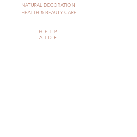
NATURAL DECORATION
HEALTH & BEAUTY CARE
HELP
AIDE
Shipping & Returns
Privacy Policy
Newsletter
Subscribe Now