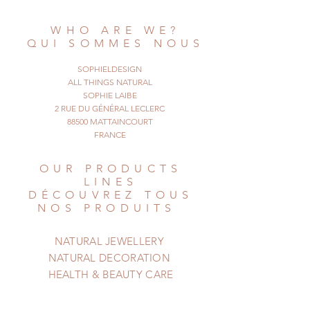
oranges,
but the tone of the fruit is still dark.
WHO ARE WE?
They are original, and also very
QUI SOMMES NOUS
light to wear !
Stay natural !!
SOPHIELDESIGN
© All Things Natural
ALL THINGS NATURAL
June 2020. All rights reserved
SOPHIE LAIBE
2 RUE DU GÉNÉRAL LECLERC
88500 MATTAINCOURT
FRANCE
OUR PRODUCTS
LINES
DÉCOUVREZ TOUS
NOS PRODUITS
NATURAL JEWELLERY
NATURAL DECORATION
HEALTH & BEAUTY CARE