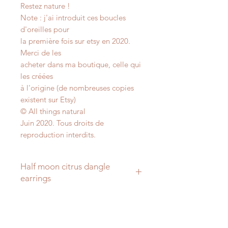
Restez nature !
Note : j'ai introduit ces boucles
d'oreilles pour
la première fois sur etsy en 2020.
Merci de les
acheter dans ma boutique, celle qui
les créées
à l'origine (de nombreuses copies
existent sur Etsy)
© All things natural
Juin 2020. Tous droits de
reproduction interdits.
Half moon citrus dangle
earrings
A new model !! of citrus jewels.
This time they are half moons.
They are normal oranges, not blood