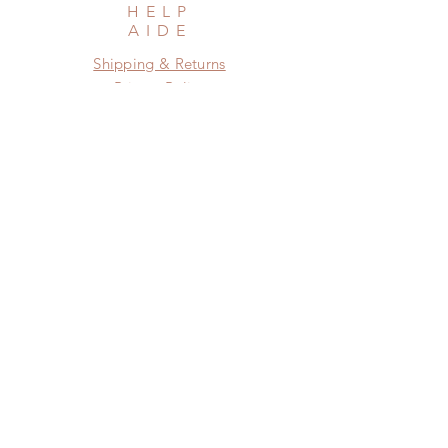
HELP
AIDE
Shipping & Returns
Privacy Policy
Newsletter
Subscribe Now