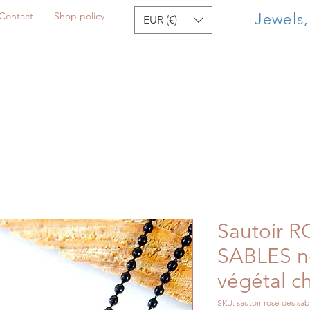
Contact
Shop policy
Jewels
EUR (€)
Sautoir 
SABLES no
végétal c
SKU: sautoir rose des sab