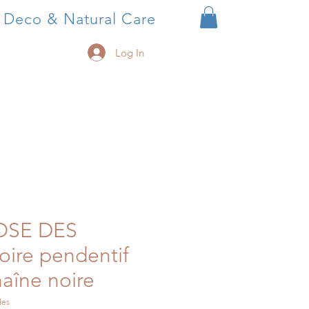
, Deco & Natural Care
Log In
ROSE DES
ire pendentif
haîne noire
les