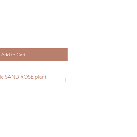
Add to Cart
ble SAND ROSE plant
h a vegetable shell, from a
nd rose, but its shape made
hence its name.
 ball chain that is nickel free.
l
 rights reserved