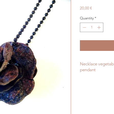
Price
20,00 €
Quantity
*
Necklace vegeta
pendant
A necklace made wit
plant. It's not a sa
me think about it, 
The chain is black, a
© All Things Natura
September 2018. All