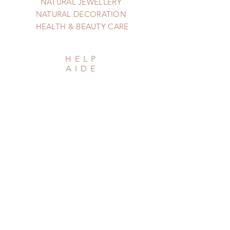
NATURAL JEWELLERY
NATURAL DECORATION
HEALTH & BEAUTY CARE
HELP
AIDE
Shipping & Returns
Privacy Policy
Newsletter
Subscribe Now