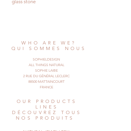
glass stone
A necklace with a large clear green
pendant,
made of glass, that I imprisoned in
a golden
metal cage.
WHO ARE WE?
The chain is long and golden, and
QUI SOMMES NOUS
quite
conspicuous when you wear it !
SOPHIELDESIGN
© All Things Natural
ALL THINGS NATURAL
December 2018. All rights reserved
SOPHIE LAIBE
2 RUE DU GÉNÉRAL LECLERC
88500 MATTAINCOURT
FRANCE
OUR PRODUCTS
LINES
DÉCOUVREZ TOUS
NOS PRODUITS