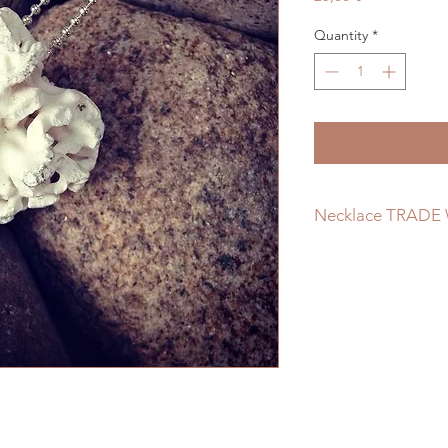
Quantity
*
Necklace TRADE 
I gave this necklace
because of the small
air to pass through t
coral.
I adjusted a long sil
completely natural 
A jewel to remind yo
and how you need to
strong winds in your