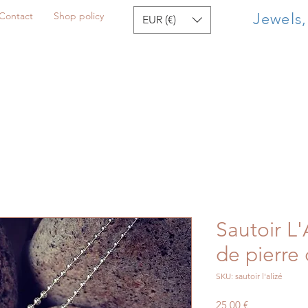
Contact
Shop policy
Jewels
EUR (€)
Sautoir L
de pierre 
SKU: sautoir l'alizé
Price
25,00 €