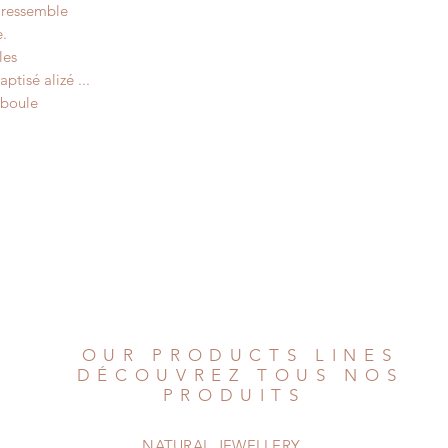
© All things natural
 ressemble
All rights reserved.
e.
les
ptisé alizé ...
 boule
OUR PRODUCTS LINES
DÉCOUVREZ TOUS NOS
PRODUITS
NATURAL JEWELLERY