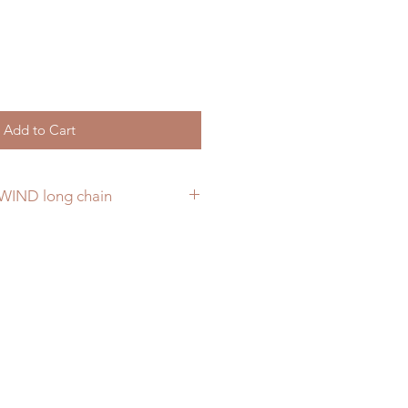
Add to Cart
WIND long chain
 the name of a wind,
 alveolas that allow
his beautiful piece of natural
ver colored chain, nickel free for a
and organic jewel.
u of your rooting to the sea,
 navigate the seven seas with
 sails !