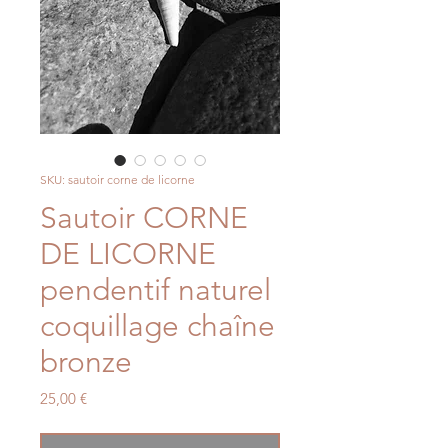
SKU: sautoir corne de licorne
Sautoir CORNE
DE LICORNE
pendentif naturel
coquillage chaîne
bronze
Price
25,00 €