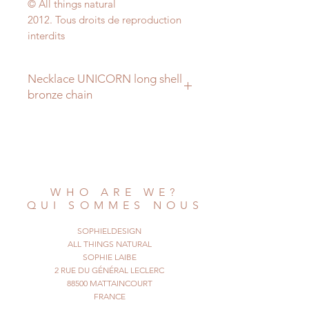
© All things natural
2012. Tous droits de reproduction
interdits
Necklace UNICORN long shell
bronze chain
Are you a unicorn ?
You could be with this necklace, a
unicorn of the sea ...
This is a natural shell I picked up
when I was traveling in the
WHO ARE WE?
Pacific area. I made a necklace with
QUI SOMMES NOUS
it, the chain is bronze colored.
Wear this all natural jewel for a
SOPHIELDESIGN
beach look, or on all occasions.
ALL THINGS NATURAL
SOPHIE LAIBE
2 RUE DU GÉNÉRAL LECLERC
© All Things Natural
88500 MATTAINCOURT
2012. All Rights Reserved
FRANCE