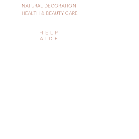
NATURAL DECORATION
HEALTH & BEAUTY CARE
HELP
AIDE
Shipping & Returns
Privacy Policy
Newsletter
Subscribe Now