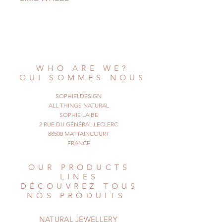
This is a beautiful necklace made
with a zest of
lime. It has a beautiful design,
different on each
side.
WHO ARE WE?
It's very simple and peculiar, and a
QUI SOMMES NOUS
bit festive too !
I hope you like it.
SOPHIELDESIGN
ALL THINGS NATURAL
© All Things Natural
SOPHIE LAIBE
2 RUE DU GÉNÉRAL LECLERC
November 2019. All Rights
88500 MATTAINCOURT
Reserved
FRANCE
OUR PRODUCTS
LINES
DÉCOUVREZ TOUS
NOS PRODUITS
NATURAL JEWELLERY