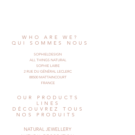
Ultra-light and design, these studs
handmade by me will be a very
pretty natural addition to
any kind of clothes, be they formal
or casual. They are made very
WHO ARE WE?
simply with round slices
QUI SOMMES NOUS
of natural cork.
© All Things Natural
SOPHIELDESIGN
January 18, 2025. All rights reserved
ALL THINGS NATURAL
SOPHIE LAIBE
2 RUE DU GÉNÉRAL LECLERC
88500 MATTAINCOURT
FRANCE
OUR PRODUCTS
LINES
DÉCOUVREZ TOUS
NOS PRODUITS
NATURAL JEWELLERY