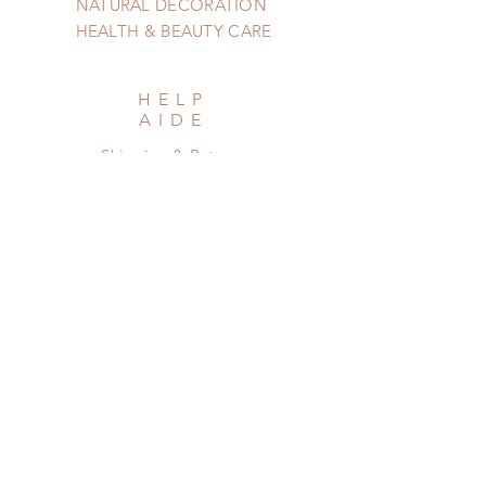
NATURAL DECORATION
HEALTH & BEAUTY CARE
HELP
AIDE
Shipping & Returns
Privacy Policy
Newsletter
Subscribe Now