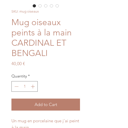
SKU: mug oiseaux
Mug oiseaux
peints à la main
CARDINAL ET
BENGALI
Price
40,00 €
Quantity
*
Add to Cart
Un mug en porcelaine que j'ai peint
à la main.