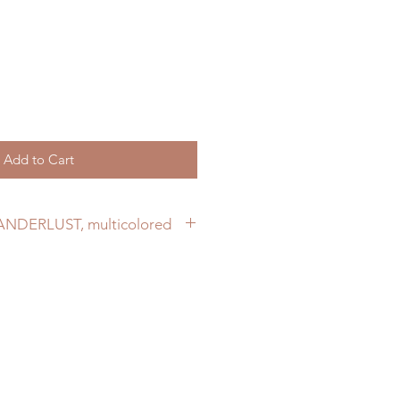
Add to Cart
ANDERLUST, multicolored
ecklace is a very merry piece
 colorful.
ed cotton paste, which looks
 and for that reason the necklace
er, as there is a risk of the color