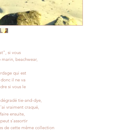
This is a necklace I
Thailand, where the
Enjoy your vacation 
© All Things Natura
Beach collection. Ma
at", si vous
le marin, beachwear,
ordage qui est
 donc il ne va
dre si vous le
 dégradé tie-and-dye,
'ai vraiment craqué,
faire ensuite,
 peut s'assortir
es de cette même collection