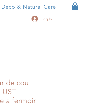
, Deco & Natural Care
Log In
ur de cou
LUST
e à fermoir