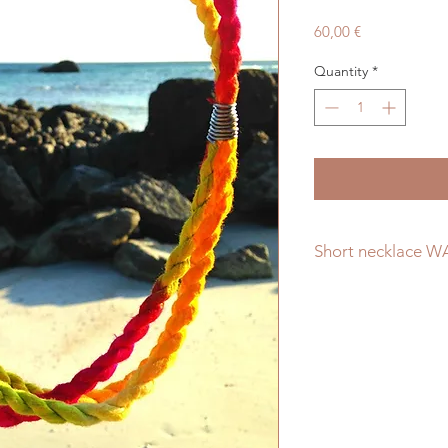
Price
60,00 €
Quantity
*
Short necklace W
This mariner style n
at your neck.
It's simple, big, and
It's made with twist
like rope.
The dyes are intense
doesn't go in the wat
rubbing off.