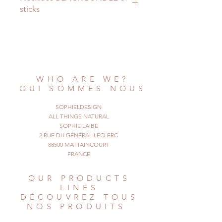
sticks
A necklace I made with wood,
cotton, and metal.
Discover the beige version of this
necklace,
made with dry reed and plaited
WHO ARE WE?
cotton, I created
QUI SOMMES NOUS
it in 2016.
This one is slightly different, but
SOPHIELDESIGN
equally pretty !
ALL THINGS NATURAL
SOPHIE LAIBE
2 RUE DU GÉNÉRAL LECLERC
© All Things Natural
88500 MATTAINCOURT
May 2018. All rights reserved
FRANCE
OUR PRODUCTS
LINES
DÉCOUVREZ TOUS
NOS PRODUITS