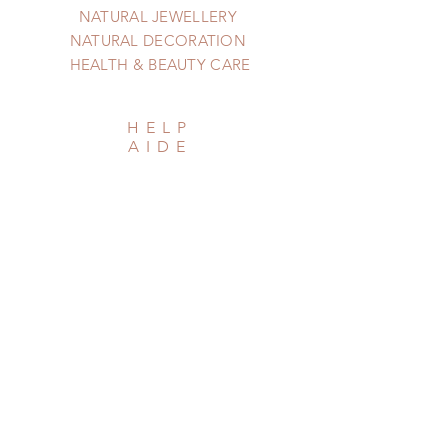
NATURAL JEWELLERY
NATURAL DECORATION
HEALTH & BEAUTY CARE
HELP
AIDE
Shipping & Returns
Privacy Policy
Newsletter
Subscribe Now