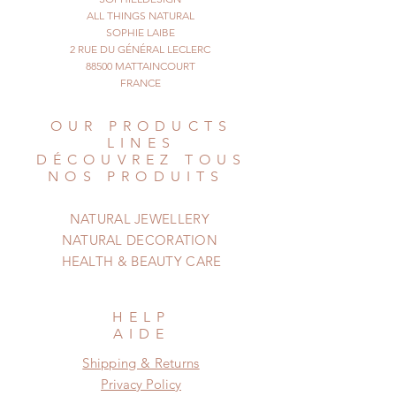
you just
ALL THINGS NATURAL
have to entwine the two ends of the
SOPHIE LAIBE
2 RUE DU GÉNÉRAL LECLERC
necklace
88500 MATTAINCOURT
on your nape.
FRANCE
One of a kind. (I have only one,
can't remake it.)
OUR PRODUCTS
© All Things Natural
LINES
April 2014, Natural Jewel
DÉCOUVREZ TOUS
NOS PRODUITS
NATURAL JEWELLERY
NATURAL DECORATION
HEALTH & BEAUTY CARE
HELP
AIDE
Shipping & Returns
Privacy Policy