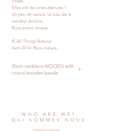
cirées.
Elles ont de jolies zébrures !
Un peu de nature, un peu de la
rondeur du bois...
Bijou pièce unique.
© All Things Natural
Avril 2014. Bijou nature
Short necklace WOODS with
round wooden beads
Lovely wooden beads, that have
little stripes
or lines.
The beads are brown but of
different colors.
WHO ARE WE?
A pretty little wooded necklace, you
QUI SOMMES NOUS
can
tie it on your neck without a clasp,
SOPHIELDESIGN