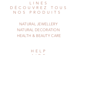
LINES
DÉCOUVREZ TOUS
NOS PRODUITS
NATURAL JEWELLERY
NATURAL DECORATION
HEALTH & BEAUTY CARE
HELP
AIDE
Shipping & Returns
Privacy Policy
Newsletter
Subscribe Now