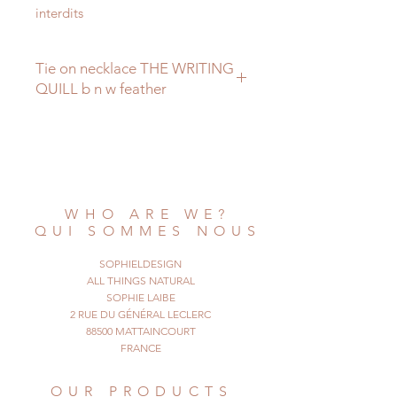
interdits
Tie on necklace THE WRITING
QUILL b n w feather
This is a very simple jewel, made
with an
entirely natural feather, that's dual
colored,
black with a white tip.
WHO ARE WE?
The necklace can be adjusted to any
QUI SOMMES NOUS
size,
as it's a simple thread of black
SOPHIELDESIGN
waxed cotton.
ALL THINGS NATURAL
The feather was not treated or
SOPHIE LAIBE
2 RUE DU GÉNÉRAL LECLERC
dyed, it's naturally
88500 MATTAINCOURT
this way.
FRANCE
Take the writing quill...
© All Things Natural
OUR PRODUCTS
2014. All rights reserved