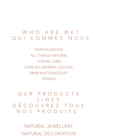
This is a handmade bracelet made
with
wool and a natural seashell.
The wool is braided, there are 4
strings.
WHO ARE WE?
The bracelet is worn simply by tying
QUI SOMMES NOUS
it on
your wrist.
SOPHIELDESIGN
Total length of the bracelet 22 cm /
ALL THINGS NATURAL
8.66 inches
SOPHIE LAIBE
2 RUE DU GÉNÉRAL LECLERC
Length of the seashell 1 cm / 0.39
88500 MATTAINCOURT
inch
FRANCE
This bracelet ships from France.
© All Things Natural
OUR PRODUCTS
April 2024. All rights reserved
LINES
DÉCOUVREZ TOUS
NOS PRODUITS
NATURAL JEWELLERY
NATURAL DECORATION