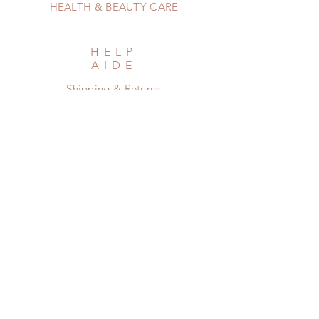
HEALTH & BEAUTY CARE
HELP
AIDE
Shipping & Returns
Privacy Policy
Newsletter
Subscribe Now