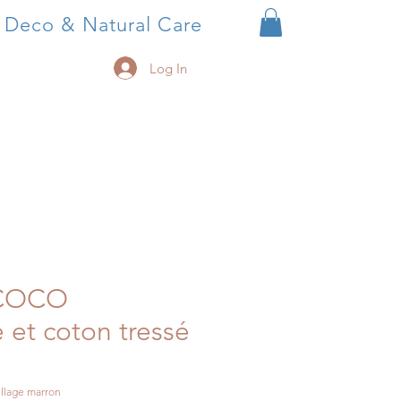
, Deco & Natural Care
Log In
 COCO
 et coton tressé
illage marron