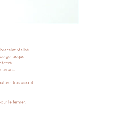
racelet réalisé
 beige, auquel
 décoré
 marrons.
aturel très discret
our le fermer.