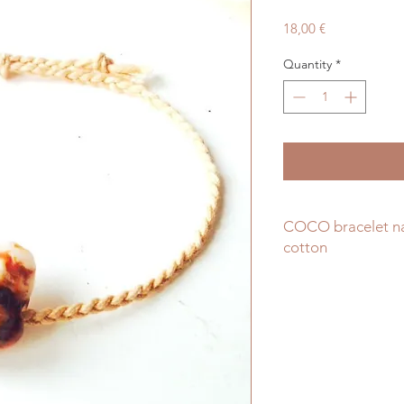
Price
18,00 €
Quantity
*
COCO bracelet na
cotton
I made this very si
that I plaited, and a
It's very simple and 
The bracelet does no
on your wrist.
© All Things Natura
February 2016. All r