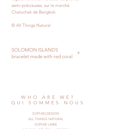
semi-précieuses, sur le marché
Chatuchak de Bangkok.
© All Things Natural
SOLOMON ISLANDS
bracelet made with red coral
This is a natural bracelet made of
fine red coral stones,
of various shapes. The coral does
NOT come from Solomon Islands,
but it has been bought in Thailand
WHO ARE WE?
legally, to a fine stones jeweler.
QUI SOMMES NOUS
It has a silver colored clasp.
This bracelet invites you to travel to
SOPHIELDESIGN
the wonderful and
ALL THINGS NATURAL
remote Solomon Islands, in the
SOPHIE LAIBE