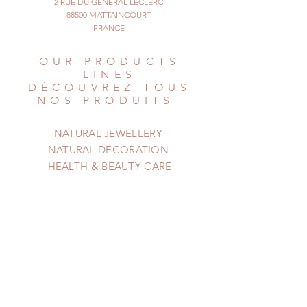
2 RUE DU GÉNÉRAL LECLERC
heart of the Pacific ocean..
88500 MATTAINCOURT
Bon voyage !
FRANCE
© All Things Natural
OUR PRODUCTS
LINES
DÉCOUVREZ TOUS
NOS PRODUITS
NATURAL JEWELLERY
NATURAL DECORATION
HEALTH & BEAUTY CARE
HELP
AIDE
Shipping & Returns
Privacy Policy
Newsletter