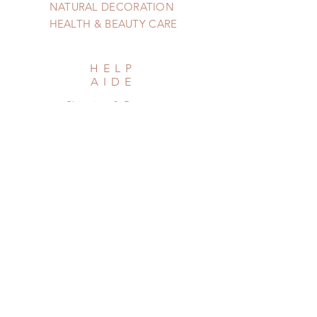
NATURAL DECORATION
HEALTH & BEAUTY CARE
HELP
AIDE
Shipping & Returns
Privacy Policy
Newsletter
Subscribe Now