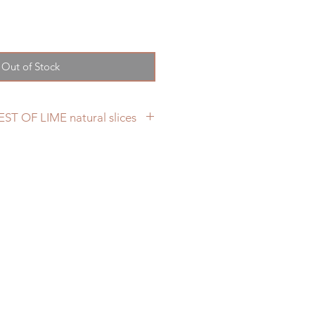
Out of Stock
EST OF LIME natural slices
 coming ...
us fruit, coming from the
obe, where it's summer.
tamins when we need it !
e you feel zesty !
 real dried up slices
nd also very light to wear !
lease look for me wearing them
lthingsnatural_fr !
l