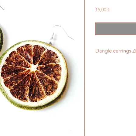
Price
15,00 €
Dangle earrings Z
The winter season is
And with it the citr
other side of the gl
A good intake of vi
My earrings will mak
These are made with
of lime.
They are original, a
To see them worn p
on my instagram @al
Stay natural !!
© All Things Natura