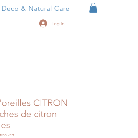
, Deco & Natural Care
Log In
'oreilles CITRON
ches de citron
ées
tron vert