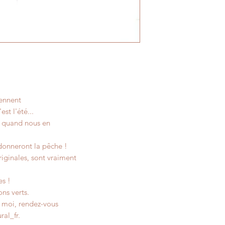
Organic jewel. Nove
idea of 2013. All rig
iennent
est l'été...
e quand nous en
 donneront la pêche !
riginales, sont vraiment
es !
ons verts.
r moi, rendez-vous
ral_fr.