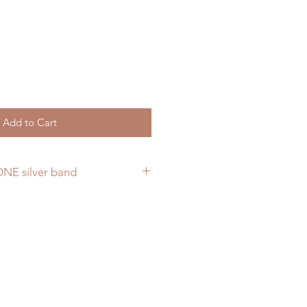
Add to Cart
ONE silver band
th an original mini pine cone !
, and all natural.
olored and adjustable.
l
rights reserved