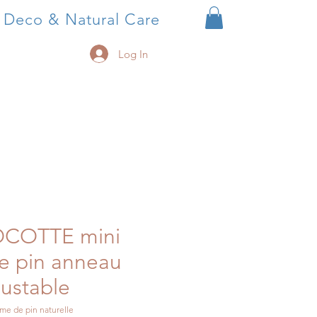
, Deco & Natural Care
Log In
OCOTTE mini
 pin anneau
justable
e de pin naturelle