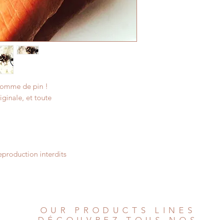
pomme de pin !
riginale, et toute
production interdits
OUR PRODUCTS LINES