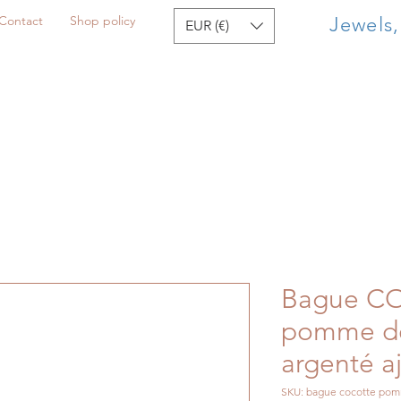
Contact
Shop policy
Jewels
EUR (€)
Bague C
pomme de
argenté a
SKU: bague cocotte pomm