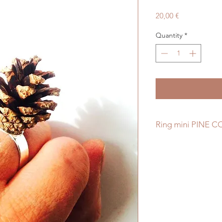
Price
20,00 €
Quantity
*
Ring mini PINE C
This ring is made wi
It's really pretty and
The band is silver c
© All Things Natura
November 2018. All 