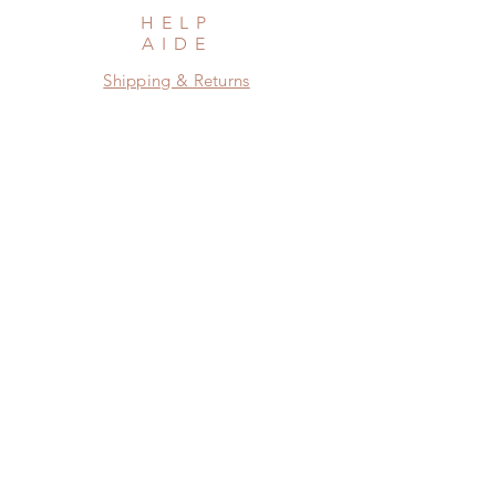
HELP
AIDE
Shipping & Returns
Privacy Policy
Newsletter
Subscribe Now