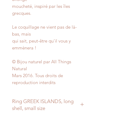
moucheté, inspiré par les îles
grecques.
Le coquillage ne vient pas de là-
bas, mais
qui sait, peut-être qu'il vous y
emmènera !
© Bijou naturel par All Things
Natural
Mars 2016. Tous droits de
reproduction interdits
Ring GREEK ISLANDS, long
shell, small size
A shell inspired by the Greek
Islands, the shell
is not from there, but who knows ...