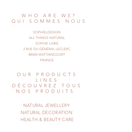
The ring might take you there !
Adjustable and fits all hands and
WHO ARE WE?
fingers.
QUI SOMMES NOUS
© All Things Natural
March 2016. All rights reserved
SOPHIELDESIGN
ALL THINGS NATURAL
SOPHIE LAIBE
2 RUE DU GÉNÉRAL LECLERC
88500 MATTAINCOURT
FRANCE
OUR PRODUCTS
LINES
DÉCOUVREZ TOUS
NOS PRODUITS
NATURAL JEWELLERY
NATURAL DECORATION
HEALTH & BEAUTY CARE