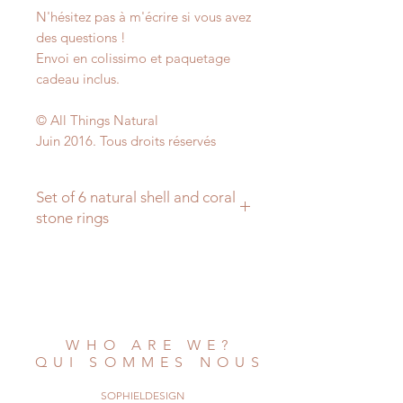
N'hésitez pas à m'écrire si vous avez
des questions !
Envoi en colissimo et paquetage
cadeau inclus.
© All Things Natural
Juin 2016. Tous droits réservés
Set of 6 natural shell and coral
stone rings
I created this set for customers who
like to buy
sets of jewels, or to make gifts to
several people.
Such a set could be a great idea if
WHO ARE WE?
you are hesitating
QUI SOMMES NOUS
what to buy to feminine members of
your family,
SOPHIELDESIGN